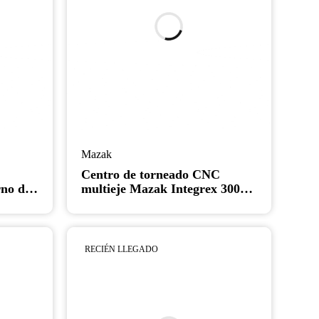
Mazak
C
Centro de torneado CNC
no de
multieje Mazak Integrex 300II-
on
SY - Torno
RECIÉN LLEGADO