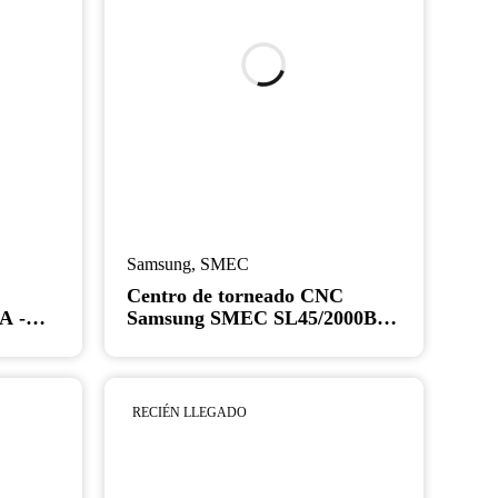
Samsung
,
SMEC
C
Centro de torneado CNC
A -
Samsung SMEC SL45/2000BB
- Torno de bancada larga de
7,1" y gran diámetro
RECIÉN LLEGADO