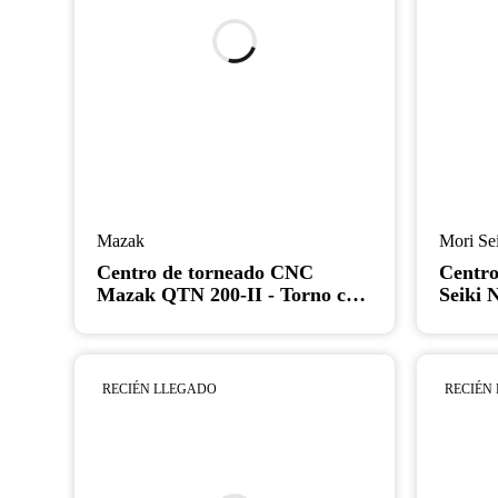
Mazak
Mori Se
Centro de torneado CNC
Centro
Mazak QTN 200-II - Torno con
Seiki 
contrapunto y preajustador de
de eje
herramientas de 8"
bancad
RECIÉN LLEGADO
RECIÉN