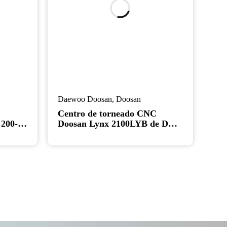
Daewoo Doosan
,
Doosan
C
Centro de torneado CNC
 200-
Doosan Lynx 2100LYB de DN
Solutions - Torno de eje Y 2024