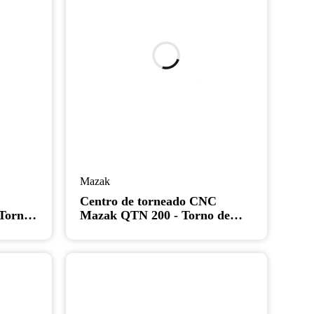
Mazak
C
Centro de torneado CNC
Torno
Mazak QTN 200 - Torno de
eta
contrapunto con preajuste de
herramientas y mandril de 8"