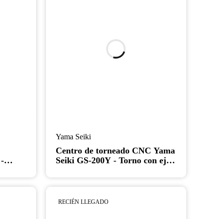
Yama Seiki
C
Centro de torneado CNC Yama
-
Seiki GS-200Y - Torno con eje
C y herramienta motorizada,
eje Y
RECIÉN LLEGADO