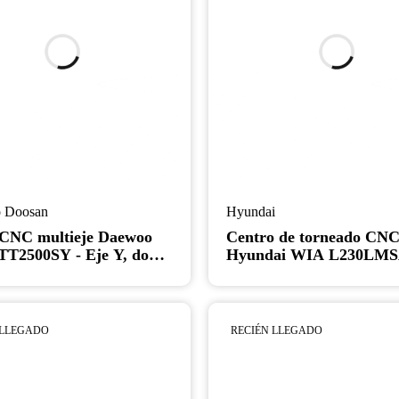
 Doosan
Hyundai
 CNC multieje Daewoo
Centro de torneado CN
T2500SY - Eje Y, doble
Hyundai WIA L230LMS
, doble torreta
Torno con herramienta
motorizada y subhusillo
 LLEGADO
RECIÉN LLEGADO