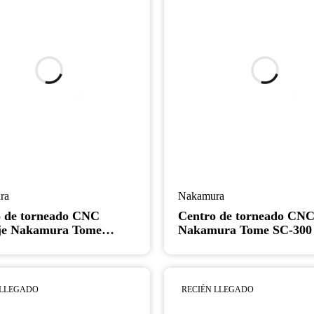
ra
Nakamura
 de torneado CNC
Centro de torneado CN
eje Nakamura Tome
Nakamura Tome SC-300 
NTJ - Torno
Torno de mandril de 10"
 LLEGADO
RECIÉN LLEGADO