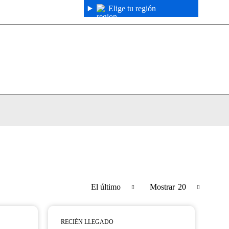
Elige tu región
El último
Mostrar
20
RECIÉN LLEGADO