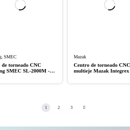
g
,
SMEC
Mazak
 de torneado CNC
Centro de torneado CN
ng SMEC SL-2000M -
multieje Mazak Integrex
de herramientas
IV ST
zadas de eje C (2020)
1
2
3