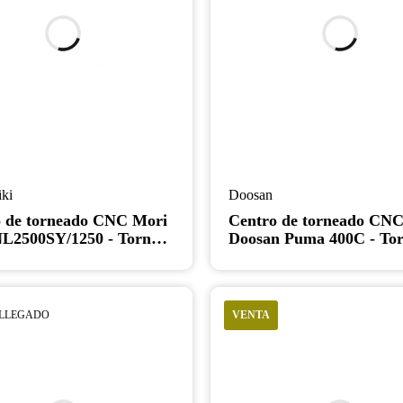
iki
Doosan
 de torneado CNC Mori
Centro de torneado CN
NL2500SY/1250 - Torno
Doosan Puma 400C - Tor
 Y con subhusillo de
gran diámetro de 7,5" c
a larga
mandril de 18,5"
 LLEGADO
VENTA