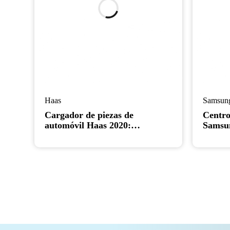
Haas
Samsun
Cargador de piezas de
Centro
automóvil Haas 2020:
Samsu
compatible con tornos CNC
Torno 
Haas
motori