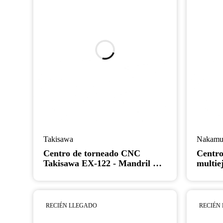
Takisawa
Nakamu
Centro de torneado CNC
Centro
Takisawa EX-122 - Mandril de
multi
21", diámetro grande de 7,87",
Super 
torno de bancada larga
RECIÉN LLEGADO
RECIÉN