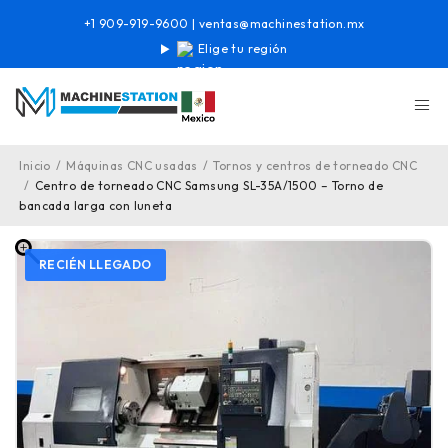
+1 909-919-9600
|
ventas@machinestation.mx
Elige tu región
Inicio
/
Máquinas CNC usadas
/
Tornos y centros de torneado CNC
/
Centro de torneado CNC Samsung SL-35A/1500 – Torno de
bancada larga con luneta
RECIÉN LLEGADO