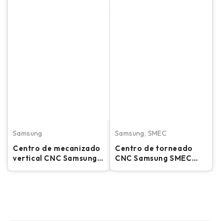
Samsung
Samsung
,
SMEC
Centro de mecanizado
Centro de torneado
vertical CNC Samsung
CNC Samsung SMEC
MCV 50 - Fresadora
SL45/2000BB - Torno
TSC de 12.000 RPM
de bancada larga de
7,1" y gran diámetro