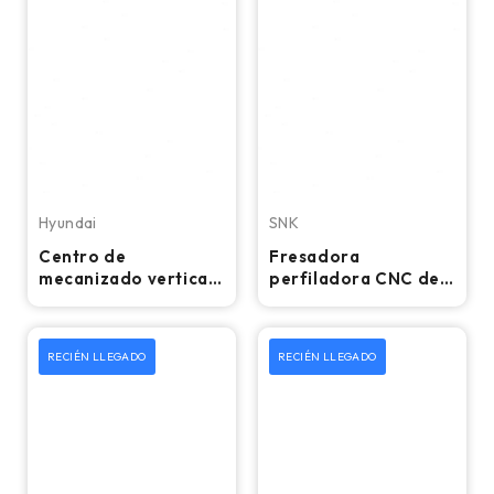
Hyundai
SNK
Centro de
Fresadora
mecanizado vertical
perfiladora CNC de 5
CNC de 5 ejes
ejes de alta
Hyundai Wia XF6300
velocidad SNK HPS-
- Fresadora
120B/5 - 15.000 RPM,
RECIÉN LLEGADO
RECIÉN LLEGADO
cono 50, TCS