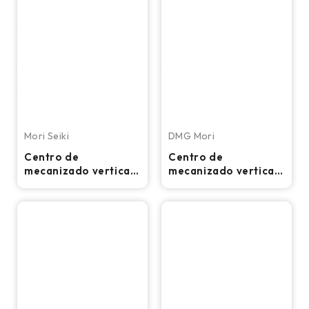
Mori Seiki
DMG Mori
Centro de
Centro de
mecanizado vertical
mecanizado vertical
CNC de 5 ejes Mori
CNC de 5 ejes DMG
Seiki NMV5000DCG
Ultrasonic 20 Linear
- Fresadora de
- Fresadora de
12.000 RPM
42.000 RPM