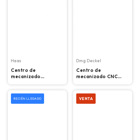
Haas
Dmg Deckel
Centro de
Centro de
mecanizado
mecanizado CNC
universal CNC de 5
universal de 5 ejes
ejes Haas UMC-750 -
DMG DMU 80P
12.000 RPM,
duoBLOCK -
VENTA
RECIÉN LLEGADO
cambiador
Fresadora de 18.000
automático de
RPM
herramientas de 40",
TSC, fresadora HSM