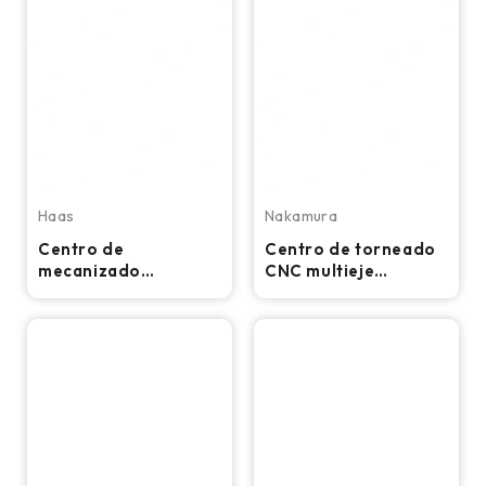
Haas
Nakamura
Centro de
Centro de torneado
mecanizado
CNC multieje
universal CNC de 5
Nakamura-Tome
ejes Haas UMC-750:
WTS-150 - Torno
12 000 RPM, 40 ATC,
TSC, fresadora HSM