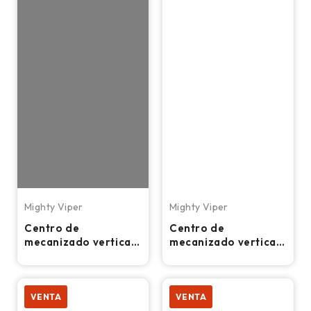
Mighty Viper
Mighty Viper
Centro de
Centro de
mecanizado vertical
mecanizado vertical
CNC Mighty Viper
CNC de 5 ejes Mighty
VMC-950P -
Viper VMC-2100 5AB
Fresadora
VENTA
VENTA