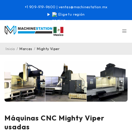
+1 909-919-9600
|
ventas@machinestation.mx
Elige tu región
Inicio
/
Marcas
/
Mighty Viper
Máquinas CNC Mighty Viper
usadas