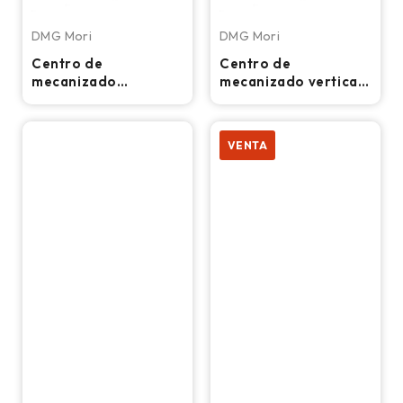
DMG Mori
DMG Mori
Centro de
Centro de
mecanizado
mecanizado vertical
horizontal DMG Mori
CNC de 5 ejes DMG
Seiki NHX-4000 - 4.º
Ultrasonic 20 Linear
eje completo,
- Fresadora de
VENTA
fresadora TSC
42.000 RPM