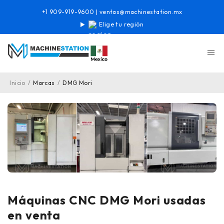
+1 909-919-9600
|
ventas@machinestation.mx
Elige tu región
Inicio
/
Marcas
/
DMG Mori
Máquinas CNC DMG Mori usadas
en venta