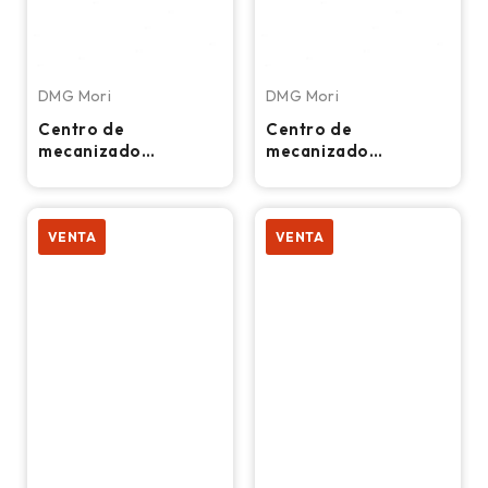
DMG Mori
DMG Mori
Centro de
Centro de
mecanizado
mecanizado
universal CNC de 5
horizontal DMG Mori
ejes DMG Mori Seiki
Seiki NH4000 DCG –
DMU 50 – Fresadora
Fresadora
VENTA
VENTA