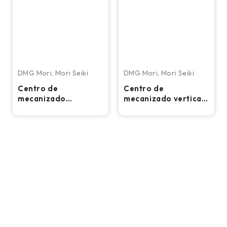
DMG Mori
,
Mori Seiki
DMG Mori
,
Mori Seiki
Centro de
Centro de
mecanizado
mecanizado vertical
horizontal Mori Seiki
CNC Mori Seiki MV-
SH-630
40M
Dirección: