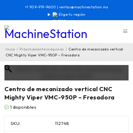
+1 909-919-9600
|
ventas@machinestation.mx
Elige tu región
Inicio
/
Próximamente máquinas
/
Centro de mecanizado vertical
CNC Mighty Viper VMC-950P – Fresadora
Centro de mecanizado vertical CNC
Mighty Viper VMC-950P – Fresadora
1 disponibles
SKU:
112748