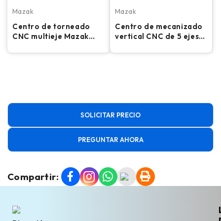
Mazak
Mazak
Centro de torneado
Centro de mecanizado
CNC multieje Mazak
vertical CNC de 5 ejes
Integrex 200-IV ST
Mazak Variaxis 630-5X
- Fresadora con
cambiador automático
de palés
SOLICITAR PRECIO
PREGUNTAR AHORA
Compartir: