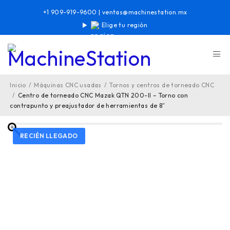
+1 909-919-9600
|
ventas@machinestation.mx
Elige tu región
Inicio
/
Máquinas CNC usadas
/
Tornos y centros de torneado CNC
/
Centro de torneado CNC Mazak QTN 200-II – Torno con
contrapunto y preajustador de herramientas de 8″
RECIÉN LLEGADO