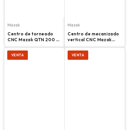
Mazak
Mazak
Centro de torneado
Centro de mecanizado
CNC Mazak QTN 200 -
vertical CNC Mazak
Torno de contrapunto
VCU 500C 3X -
con preajuste de
Fresadora
VENTA
VENTA
herramientas y mandril
de 8"