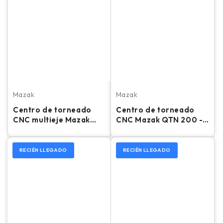
Mazak
Mazak
Centro de torneado
Centro de torneado
CNC multieje Mazak
CNC Mazak QTN 200 -
Integrex 200-IV ST
Torno de contrapunto
con preajuste de
herramientas y mandril
RECIÉN LLEGADO
RECIÉN LLEGADO
de 8"