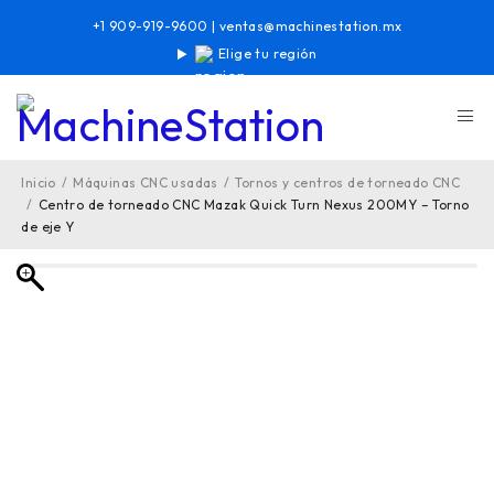
+1 909-919-9600
|
ventas@machinestation.mx
Elige tu región
Inicio
/
Máquinas CNC usadas
/
Tornos y centros de torneado CNC
/
Centro de torneado CNC Mazak Quick Turn Nexus 200MY – Torno
de eje Y