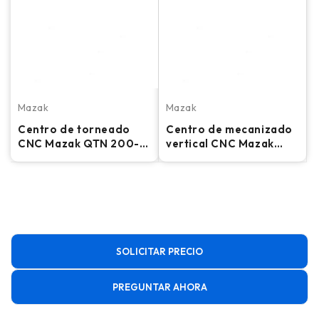
Mazak
Mazak
Centro de torneado
Centro de mecanizado
CNC Mazak QTN 200-II
vertical CNC Mazak
- Torno con
VCU 500C 3X -
contrapunto y
Fresadora
preajustador de
herramientas de 8"
SOLICITAR PRECIO
PREGUNTAR AHORA