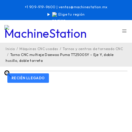
+1 909-919-9600
|
ventas@machinestation.mx
Elige tu región
Inicio
/
Máquinas CNC usadas
/
Tornos y centros de torneado CNC
/
Torno CNC multieje Daewoo Puma TT2500SY – Eje Y, doble
husillo, doble torreta
RECIÉN LLEGADO