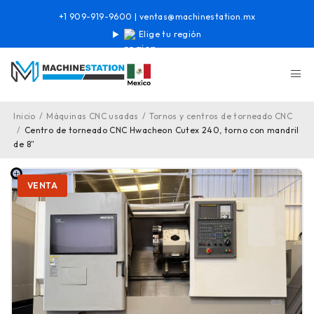
+1 909-919-9600
|
ventas@machinestation.mx
Elige tu región
Inicio
/
Máquinas CNC usadas
/
Tornos y centros de torneado CNC
/
Centro de torneado CNC Hwacheon Cutex 240, torno con mandril
de 8″
VENTA