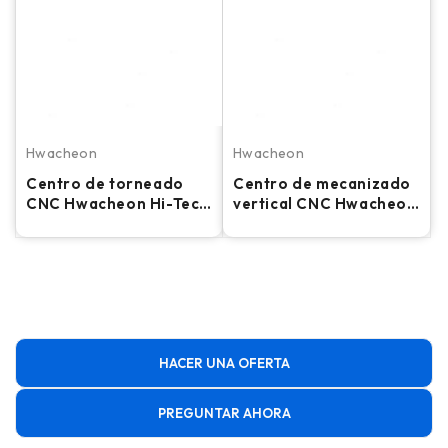
Hwacheon
Hwacheon
Centro de torneado
Centro de mecanizado
CNC Hwacheon Hi-Tech
vertical CNC Hwacheon
700 – Torno
Sirius 550 - Fresadora
de 10.000 RPM
HACER UNA OFERTA
PREGUNTAR AHORA