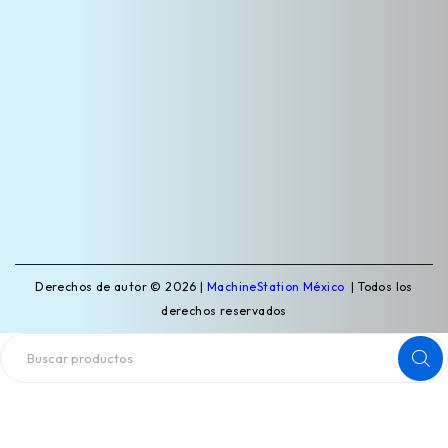
Derechos de autor © 2026 |
MachineStation México
| Todos los
derechos reservados