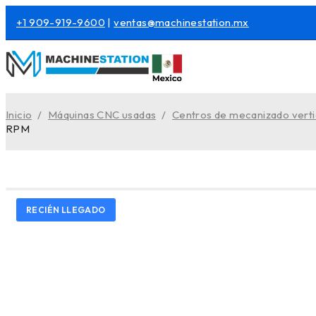
+1 909-919-9600
|
ventas@machinestation.mx
Inicio
/
Máquinas CNC usadas
/
Centros de mecanizado vert
RPM
RECIÉN LLEGADO