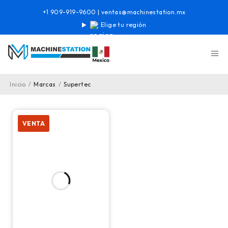
+1 909-919-9600
|
ventas@machinestation.mx
Elige tu región
Inicio
/
Marcas
/
Supertec
VENTA