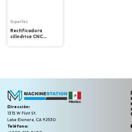
Supertec
Rectificadora
cilíndrica CNC
Supertec G38P-60 –
2018
Dirección:
1315 W Flint St.
Lake Elsinore, CA 92530
Teléfono: