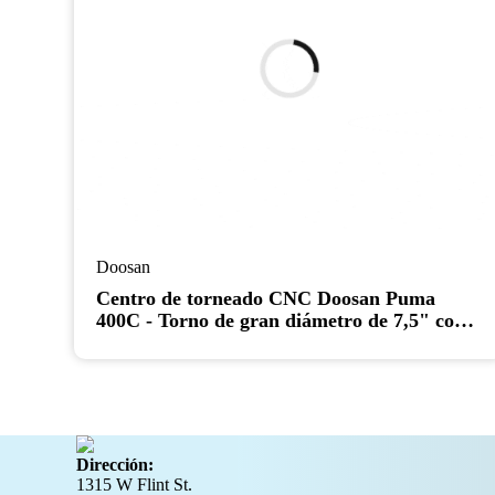
Doosan
Centro de torneado CNC Doosan Puma
400C - Torno de gran diámetro de 7,5" con
mandril de 18,5"
Dirección:
1315 W Flint St.