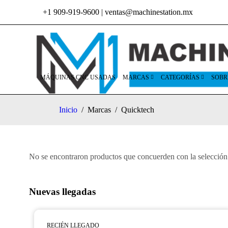
+1 909-919-9600
|
ventas@machinestation.mx
MÁQUINAS CNC USADAS
MARCAS
CATEGORÍAS
SOBR
Inicio
/
Marcas
/
Quicktech
No se encontraron productos que concuerden con la selección
Nuevas llegadas
RECIÉN LLEGADO