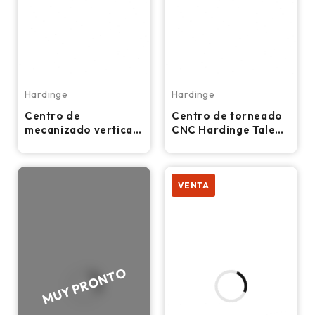
Hardinge
Hardinge
Centro de
Centro de torneado
mecanizado vertical
CNC Hardinge Talent
CNC Hardinge
8/52-SV
Bridgeport XR 1000
- 12.000 RPM,
fresadora TSC
VENTA