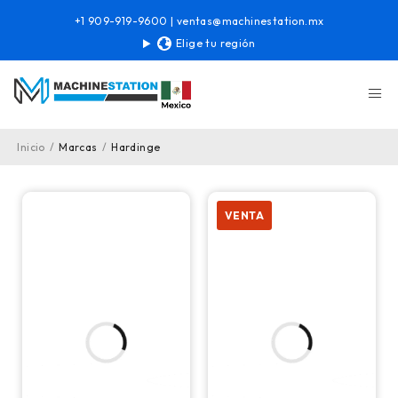
+1 909-919-9600
|
ventas@machinestation.mx
Elige tu región
Inicio
/
Marcas
/
Hardinge
VENTA