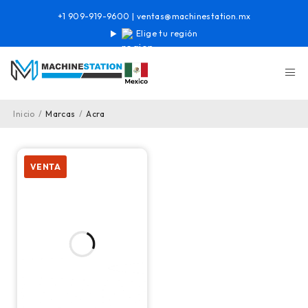
+1 909-919-9600
|
ventas@machinestation.mx
Elige tu región
Inicio
/
Marcas
/
Acra
VENTA