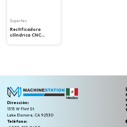
Supertec
Rectificadora
cilíndrica CNC
Supertec G38P-60 –
2018
Dirección:
1315 W Flint St.
Lake Elsinore, CA 92530
Teléfono: