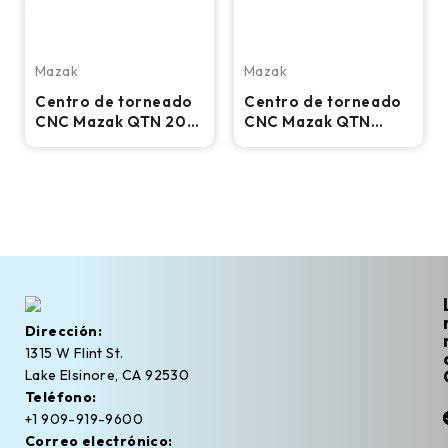
Mazak
Mazak
Centro de torneado
Centro de torneado
CNC Mazak QTN 200
CNC Mazak QTN
- Torno de
200-II - Torno con
contrapunto con
contrapunto y
preajuste de
preajustador de
herramientas y
herramientas de 8"
mandril de 8"
Dirección:
1315 W Flint St.
Lake Elsinore, CA 92530
Teléfono:
+1 909-919-9600
Correo electrónico: