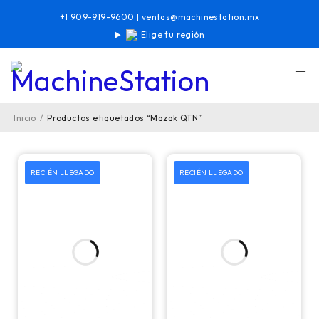
+1 909-919-9600
|
ventas@machinestation.mx
Elige tu región
Inicio
/
Productos etiquetados “Mazak QTN”
RECIÉN LLEGADO
RECIÉN LLEGADO