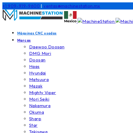
+1 909-919-9600
|
ventas@machinestation.mx
Máquinas CNC usadas
Marcas
Daewoo Doosan
DMG Mori
Doosan
Haas
Hyundai
Matsuura
Mazak
Mighty Viper
Mori Seiki
Nakamura
Okuma
Sharp
Star
Takisawa