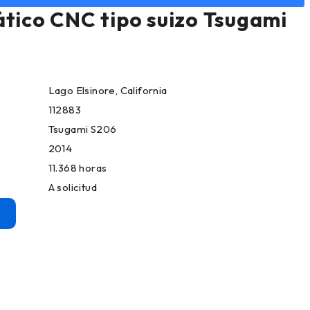
tico CNC tipo suizo Tsugami
Lago Elsinore, California
112883
Tsugami S206
2014
11.368 horas
A solicitud