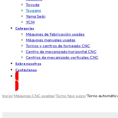
Toyoda
Tsugami
Yama Seiki
YCM
Categorías
Máquinas de fabricación usadas
Máquinas manuales usadas
Tornos y centros de torneado CNC
Centro de mecanizado horizontal CNC
Centros de mecanizado verticales CNC
Sobre nosotros
Contáctenos
Maquinas en venta
Inicio
/
Máquinas CNC usadas
/
Torno tipo suizo
/
Torno automátic