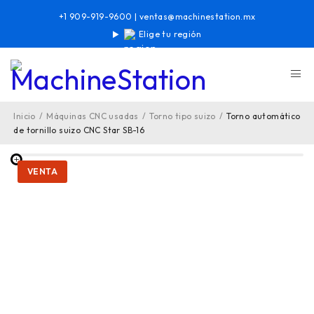
+1 909-919-9600
|
ventas@machinestation.mx
Elige tu región
Inicio
/
Máquinas CNC usadas
/
Torno tipo suizo
/
Torno automático
de tornillo suizo CNC Star SB-16
VENTA