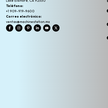
Lake Elsinore, CA 92530
Teléfono:
+1 909-919-9600
Correo electrónico:
ventas@machinestation.mx