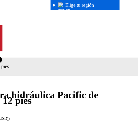
Elige tu región
 pies
a hidráulica Pacific de
 12 pies