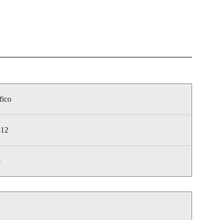
fico
-12
o