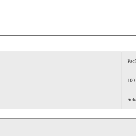
Pací
100
Sol