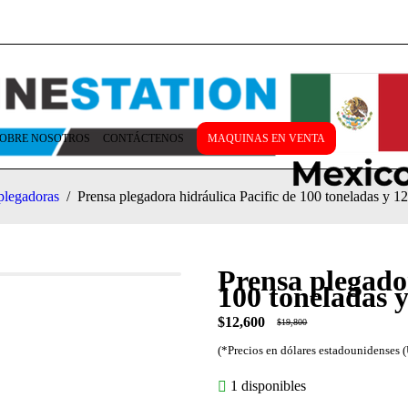
OBRE NOSOTROS
CONTÁCTENOS
MAQUINAS EN VENTA
plegadoras
/
Prensa plegadora hidráulica Pacific de 100 toneladas y 12
Prensa plegador
100 toneladas y
$
12,600
$
19,800
1 disponibles