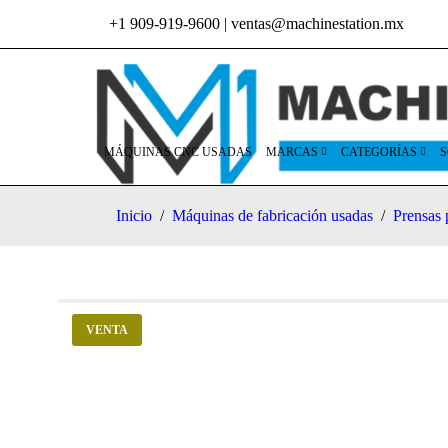
+1 909-919-9600
|
ventas@machinestation.mx
MÁQUINAS CNC USADAS
MARCAS
CATEGORÍAS
S
Inicio
/
Máquinas de fabricación usadas
/
Prensas 
VENTA