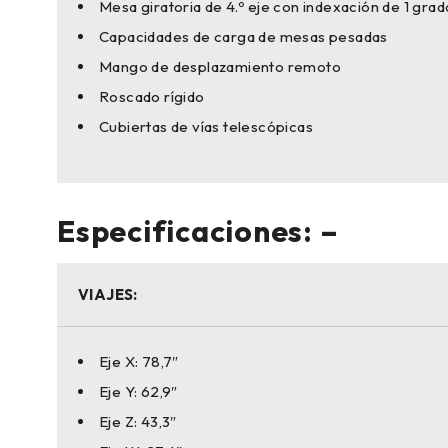
Mesa giratoria de 4.º eje con indexación de 1 grad
Capacidades de carga de mesas pesadas
Mango de desplazamiento remoto
Roscado rígido
Cubiertas de vías telescópicas
Especificaciones: –
VIAJES:
Eje X: 78,7″
Eje Y: 62,9″
Eje Z: 43,3″