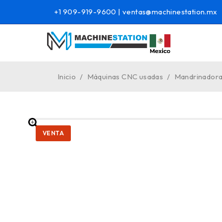
+1 909-919-9600
|
ventas@machinestation.mx
Inicio
/
Máquinas CNC usadas
/
Mandrinador
VENTA