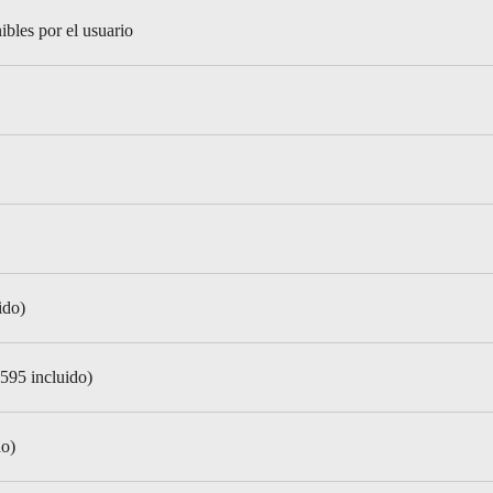
bles por el usuario
ido)
,595 incluido)
do)