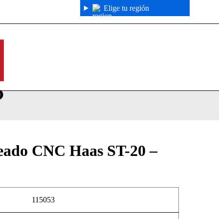
Elige tu región
neado CNC Haas ST-20 –
115053