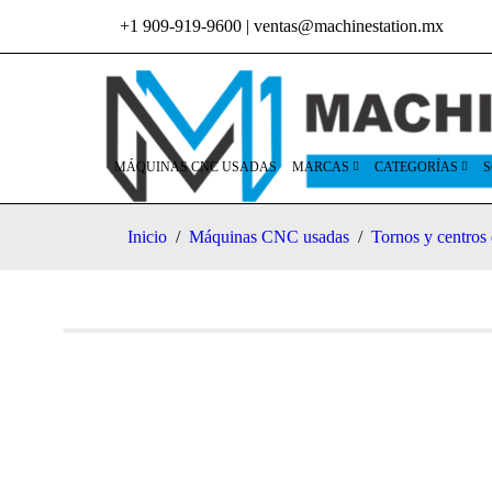
+1 909-919-9600
|
ventas@machinestation.mx
MÁQUINAS CNC USADAS
MARCAS
CATEGORÍAS
S
Inicio
/
Máquinas CNC usadas
/
Tornos y centro