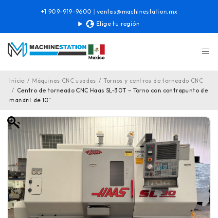
+1 909-919-9600
|
ventas@machinestation.mx
Elige tu región
Inicio
/
Máquinas CNC usadas
/
Tornos y centros de torneado CNC
/
Centro de torneado CNC Haas SL-30T – Torno con contrapunto de
mandril de 10″