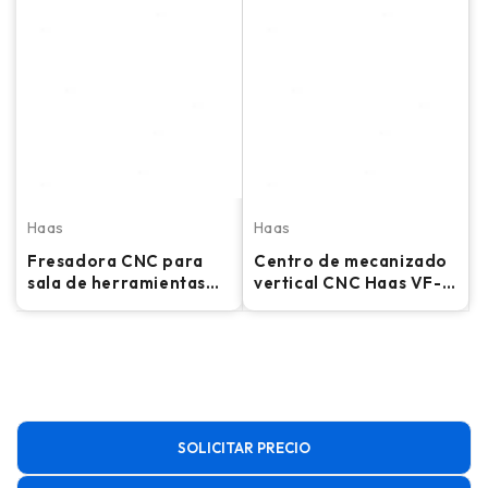
Haas
Haas
Fresadora CNC para
Centro de mecanizado
sala de herramientas
vertical CNC Haas VF-2
Haas TM-1P - 2012
- 35.000 RPM, WIPS,
fresadora preparada
para 4.º eje
SOLICITAR PRECIO