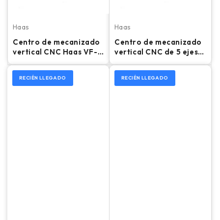
Haas
Haas
Centro de mecanizado
Centro de mecanizado
vertical CNC Haas VF-
vertical CNC de 5 ejes
4SS: fresadora de 4.º y
Haas DM-2 – 2018
5.º eje, 2022
RECIÉN LLEGADO
RECIÉN LLEGADO