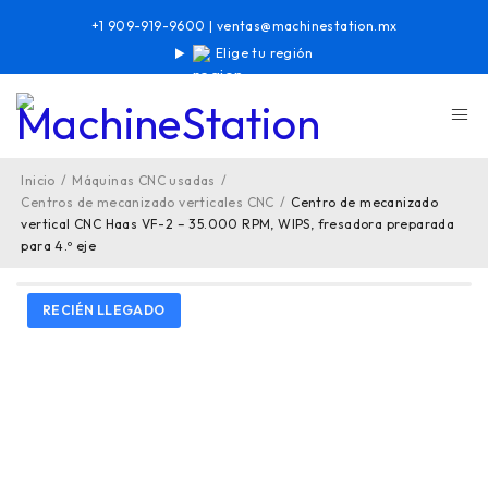
+1 909-919-9600
|
ventas@machinestation.mx
Elige tu región
Inicio
/
Máquinas CNC usadas
/
Centros de mecanizado verticales CNC
/
Centro de mecanizado
vertical CNC Haas VF-2 – 35.000 RPM, WIPS, fresadora preparada
para 4.º eje
RECIÉN LLEGADO