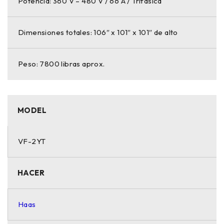
Potencia: 360 V – 480 V / 66 A / Trifásica
Dimensiones totales: 106″ x 101″ x 101″ de alto
Peso: 7800 libras aprox.
MODEL
VF-2YT
HACER
Haas