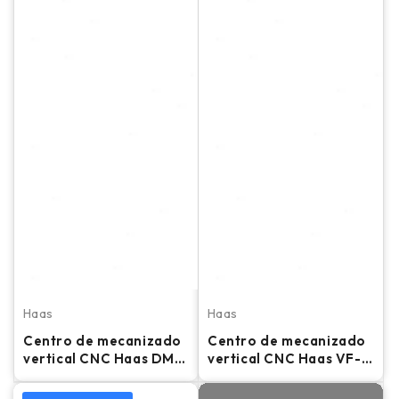
Haas
Haas
Centro de mecanizado
Centro de mecanizado
vertical CNC Haas DM-
vertical CNC Haas VF-
2 - Fresadora de 4 ejes
2DYT - 55.000 RPM,
(2018)
WIPS, fresadora