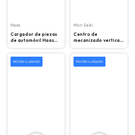
Haas
Mori Seiki
Cargador de piezas
Centro de
de automóvil Haas
mecanizado vertical
2020: compatible
CNC Mori Seiki
con tornos CNC Haas
DuraVertical 5100 -
Fresadora
RECIÉN LLEGADO
RECIÉN LLEGADO