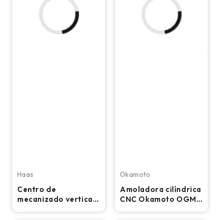
Haas
Okamoto
Centro de
Amoladora cilíndrica
mecanizado vertical
CNC Okamoto OGM
CNC Haas VF-5/50 –
12-20PB
Fresadora cónica de