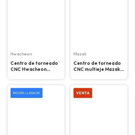
Hwacheon
Mazak
Centro de torneado
Centro de torneado
CNC Hwacheon
CNC multieje Mazak
Cutex 240, torno con
Integrex 300II-SY -
mandril de 8″
Torno
VENTA
RECIÉN LLEGADO