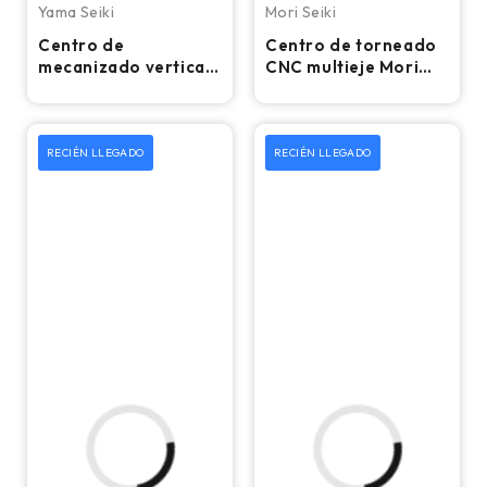
Yama Seiki
Mori Seiki
Centro de
Centro de torneado
mecanizado vertical
CNC multieje Mori
CNC Yama Seiki BM-
Seiki MT-3000/1500
850 - Fresadora de
– Torno
4.º eje
RECIÉN LLEGADO
RECIÉN LLEGADO