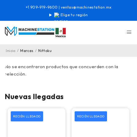
+1 909-919-9600
|
ventas@machinestation.mx
Elige tu región
Inicio
/
Marcas
/
Nittoku
No se encontraron productos que concuerden con la
selección.
Nuevas llegadas
RECIÉN LLEGADO
RECIÉN LLEGADO