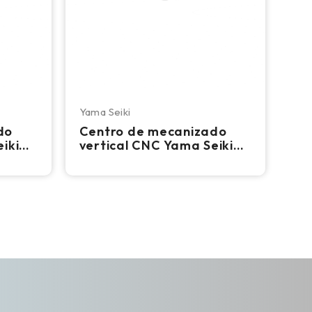
Yama Seiki
do
Centro de mecanizado
iki
vertical CNC Yama Seiki
de 4.º
VMB-1100 – Fresadora