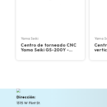
Yama Seiki
Yama Se
Centro de torneado CNC
Centr
Yama Seiki GS-200Y -
verti
Torno con eje C y
AF-10
herramienta motorizada,
de 12
eje Y
Dirección:
1315 W Flint St.