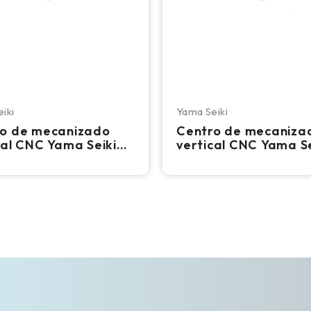
iki
Yama Seiki
o de mecanizado
Centro de mecaniza
cal CNC Yama Seiki
vertical CNC Yama Se
60 - Fresadora TSC
BM-850 - Fresadora 
 000 RPM
eje