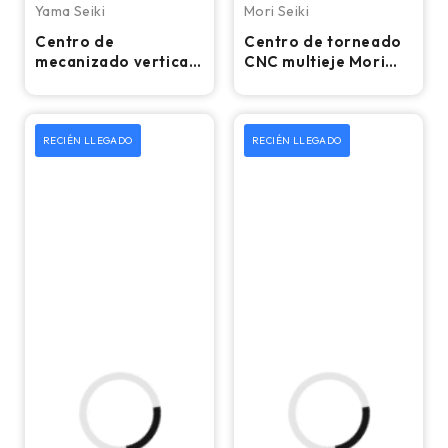
Yama Seiki
Mori Seiki
Centro de
Centro de torneado
mecanizado vertical
CNC multieje Mori
CNC Yama Seiki BM-
Seiki MT-3000/1500
850 - Fresadora de
– Torno
4.º eje
RECIÉN LLEGADO
RECIÉN LLEGADO