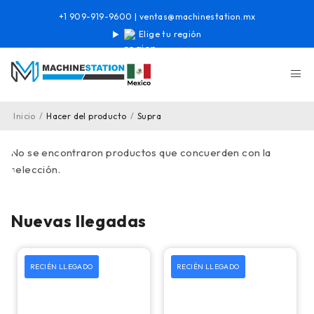
+1 909-919-9600
|
ventas@machinestation.mx
Elige tu región
Inicio
/
Hacer del producto
/
Supra
No se encontraron productos que concuerden con la
selección.
Nuevas llegadas
RECIÉN LLEGADO
RECIÉN LLEGADO