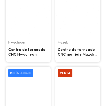
Hwacheon
Mazak
Centro de torneado
Centro de torneado
CNC Hwacheon
CNC multieje Mazak
Cutex 240, torno con
Integrex 300II-SY -
mandril de 8″
Torno
VENTA
RECIÉN LLEGADO