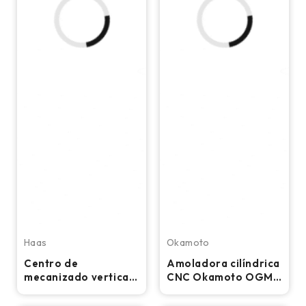
Haas
Okamoto
Centro de
Amoladora cilíndrica
mecanizado vertical
CNC Okamoto OGM
CNC Haas VF-5/50 –
12-20PB
Fresadora cónica de