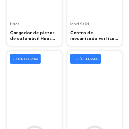
Haas
Mori Seiki
Cargador de piezas
Centro de
de automóvil Haas
mecanizado vertical
2020: compatible
CNC Mori Seiki
con tornos CNC Haas
DuraVertical 5100 -
Fresadora
RECIÉN LLEGADO
RECIÉN LLEGADO