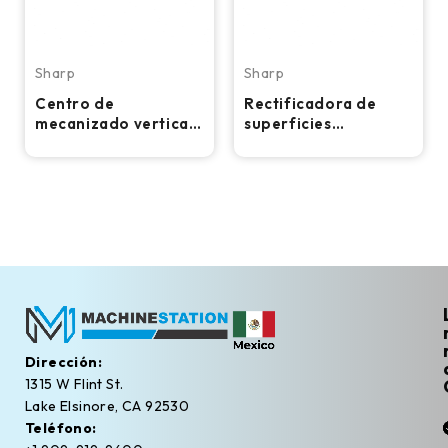
Sharp
Sharp
Centro de
Rectificadora de
mecanizado vertical
superficies
CNC Sharp SV-2517
automática de
SX-F – Minifresadora
columna móvil Sharp
SH-2047
Dirección:
1315 W Flint St.
Lake Elsinore, CA 92530
Teléfono: