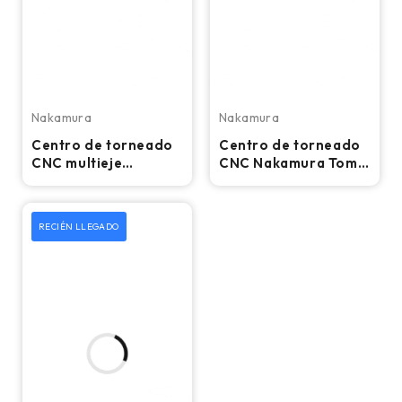
Nakamura
Nakamura
Centro de torneado
Centro de torneado
CNC multieje
CNC Nakamura Tome
Nakamura Tome
SC-300 - Torno de
Super NTJ - Torno
mandril de 10"
RECIÉN LLEGADO