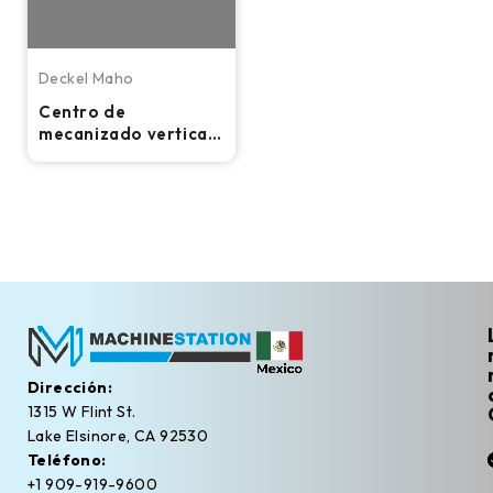
Deckel Maho
Centro de
mecanizado vertical
CNC Deckel Maho MC
103V
Dirección:
1315 W Flint St.
Lake Elsinore, CA 92530
Teléfono:
+1 909-919-9600