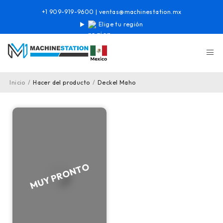
+1 909-919-9600
|
ventas@machinestation.mx
Elige tu región
Inicio
/
Hacer del producto
/
Deckel Maho