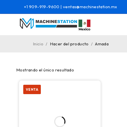
+1 909-919-9600
|
ventas@machinestation.mx
Inicio
/
Hacer del producto
/
Amada
Mostrando el único resultado
VENTA