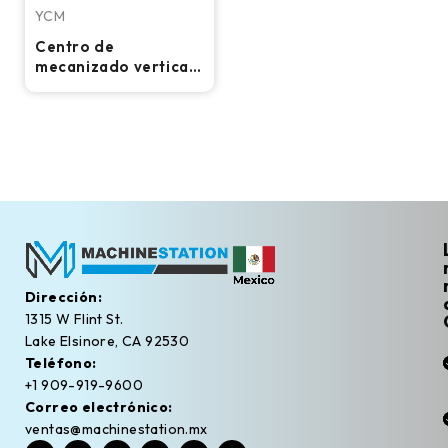
YCM
Centro de
mecanizado vertical
CNC YCM TV-158B -
Fresadora de cono
50 y 10 000 RPM
Dirección:
1315 W Flint St.
Lake Elsinore, CA 92530
Teléfono:
+1 909-919-9600
Correo electrónico:
ventas@machinestation.mx