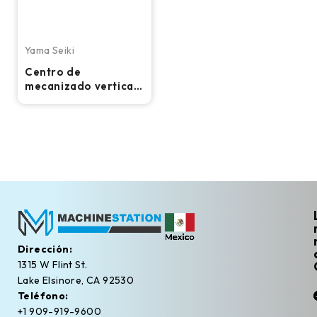
Yama Seiki
Centro de
mecanizado vertical
CNC Yama Seiki BM-
850 - Fresadora de
4.º eje
Dirección:
1315 W Flint St.
Lake Elsinore, CA 92530
Teléfono:
+1 909-919-9600