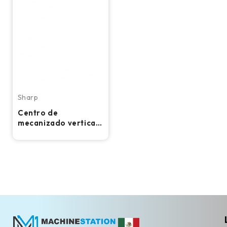
Sharp
Centro de
mecanizado vertical
CNC Sharp SV-2412S
– Super Mini Mill