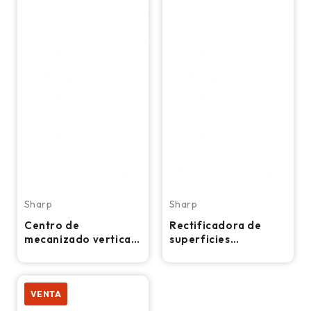
Sharp
Sharp
Centro de
Rectificadora de
mecanizado vertical
superficies
CNC Sharp SV-2517
automática de
SX-F – Minifresadora
columna móvil Sharp
SH-2047
VENTA