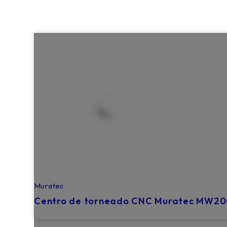
Muratec
Centro de torneado CNC Muratec MW200