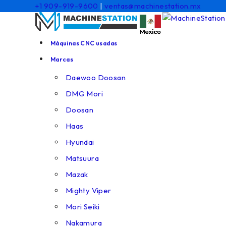
+1 909-919-9600
|
ventas@machinestation.mx
Máquinas CNC usadas
Marcas
Daewoo Doosan
DMG Mori
Doosan
Haas
Hyundai
Matsuura
Mazak
Mighty Viper
Mori Seiki
Nakamura