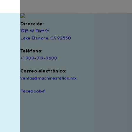
Dirección:
1315 W Flint St.
Lake Elsinore, CA 92530
Teléfono:
+1 909-919-9600
Correo electrónico:
ventas@machinestation.mx
Facebook-f