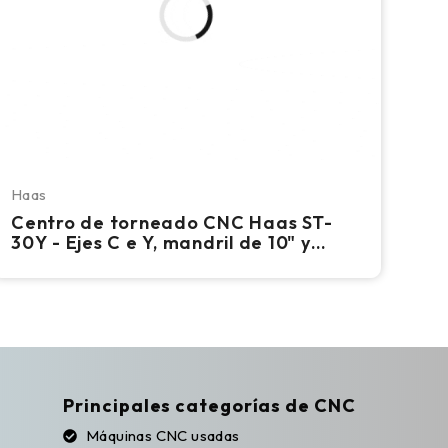
Haas
Centro de torneado CNC Haas ST-
30Y - Ejes C e Y, mandril de 10" y
contrapunto
Principales categorías de CNC
Máquinas CNC usadas