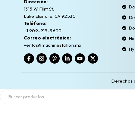
Dirección:
Da
1315 W Flint St.
Lake Elsinore, CA 92530
Dm
Teléfono:
Do
+1 909-919-9600
Correo electrónico:
Ha
ventas@machinestation.mx
Hy
Derechos 