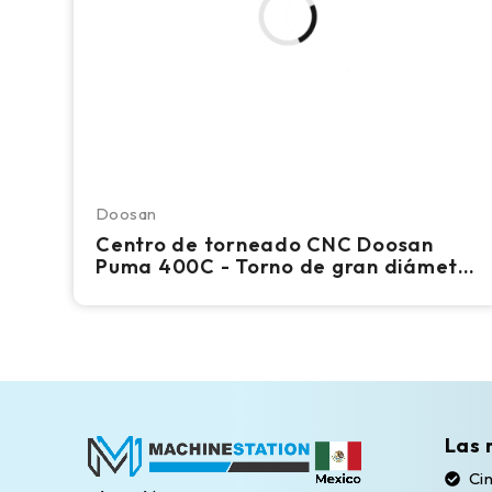
Doosan
Centro de torneado CNC Doosan
Puma 400C - Torno de gran diámetro
de 7,5" con mandril de 18,5"
Las 
Cin