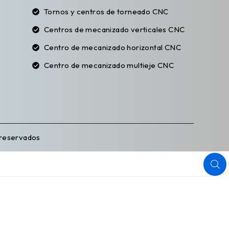
Tornos y centros de torneado CNC
Centros de mecanizado verticales CNC
Centro de mecanizado horizontal CNC
Centro de mecanizado multieje CNC
 reservados