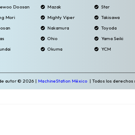
ewoo Doosan
Mazak
Star
g Mori
Mighty Viper
Takisawa
osan
Nakamura
Toyoda
as
Ohio
Yama Seiki
undai
Okuma
YCM
de autor © 2026 |
MachineStation México
| Todos los derechos