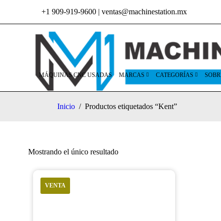
+1 909-919-9600
|
ventas@machinestation.mx
MÁQUINAS CNC USADAS
MARCAS
CATEGORÍAS
SOBR
Inicio
/
Productos etiquetados “Kent”
Mostrando el único resultado
VENTA