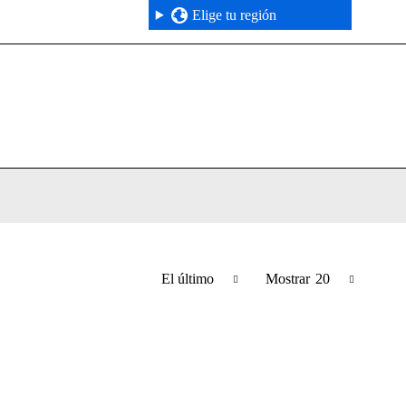
Elige tu región
El último
Mostrar
20