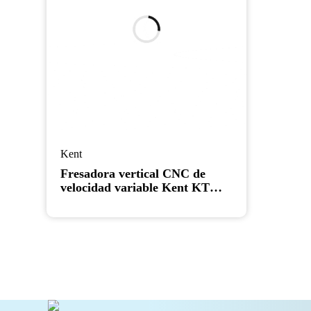
Kent
Fresadora vertical CNC de
velocidad variable Kent KTM-
3VS de 9″ x 42″