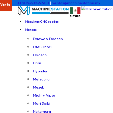
+1 909-919-9600
|
ventas@machinestation.mx
Venta
Venta
Máquinas CNC usadas
Marcas
Daewoo Doosan
DMG Mori
Doosan
Haas
Hyundai
Matsuura
Mazak
Mighty Viper
Mori Seiki
Nakamura