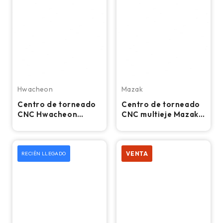
Hwacheon
Mazak
Centro de torneado
Centro de torneado
CNC Hwacheon
CNC multieje Mazak
Cutex 240, torno con
Integrex 300II-SY -
mandril de 8″
Torno
VENTA
RECIÉN LLEGADO