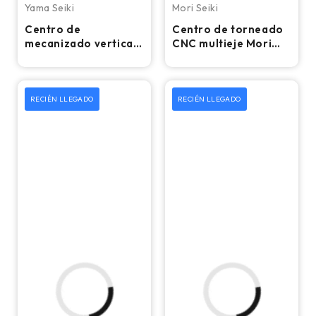
Yama Seiki
Mori Seiki
Centro de
Centro de torneado
mecanizado vertical
CNC multieje Mori
CNC Yama Seiki BM-
Seiki MT-3000/1500
850 - Fresadora de
– Torno
4.º eje
RECIÉN LLEGADO
RECIÉN LLEGADO