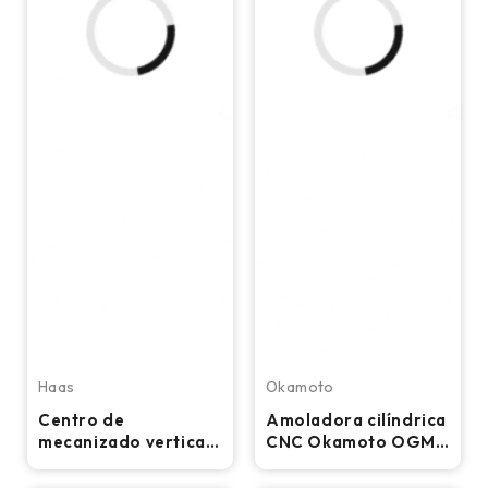
Haas
Okamoto
Centro de
Amoladora cilíndrica
mecanizado vertical
CNC Okamoto OGM
CNC Haas VF-5/50 –
12-20PB
Fresadora cónica de