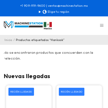
+1 909-919-9600
|
ventas@machinestation.mx
Elige tu región
Inicio
/
Productos etiquetados “Hankook”
No se encontraron productos que concuerden con la
selección.
Nuevas llegadas
RECIÉN LLEGADO
RECIÉN LLEGADO