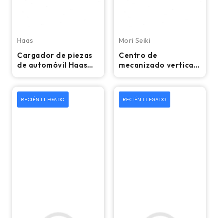
Haas
Mori Seiki
Cargador de piezas
Centro de
de automóvil Haas
mecanizado vertical
2020: compatible
CNC Mori Seiki
con tornos CNC Haas
DuraVertical 5100 -
Fresadora
RECIÉN LLEGADO
RECIÉN LLEGADO