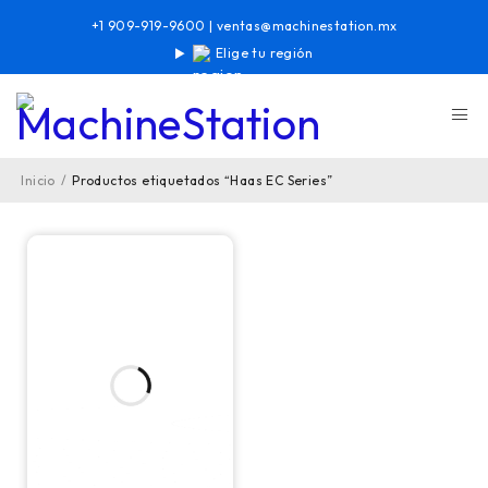
+1 909-919-9600
|
ventas@machinestation.mx
Elige tu región
Inicio
/
Productos etiquetados “Haas EC Series”