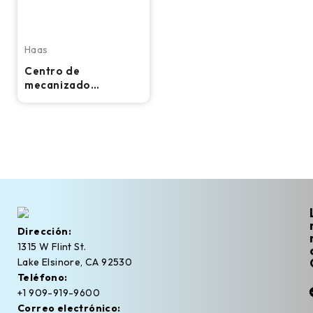
Haas
Centro de
mecanizado
horizontal CNC Haas
EC-500-4AX - TSC,
70 ATC, fresadora
de 12 000 RPM
Dirección:
1315 W Flint St.
Lake Elsinore, CA 92530
Teléfono:
+1 909-919-9600
Correo electrónico: