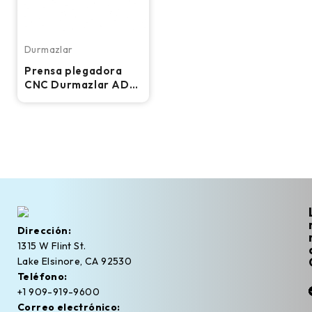
Durmazlar
Prensa plegadora
CNC Durmazlar AD-S
30175 – 175
toneladas, 10 pies,
2022
Dirección:
1315 W Flint St.
Lake Elsinore, CA 92530
Teléfono:
+1 909-919-9600
Correo electrónico: