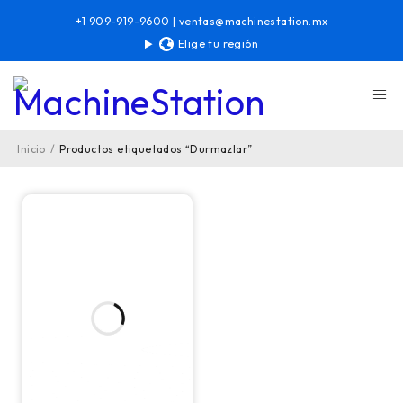
+1 909-919-9600
|
ventas@machinestation.mx
Elige tu región
Inicio
/
Productos etiquetados “Durmazlar”