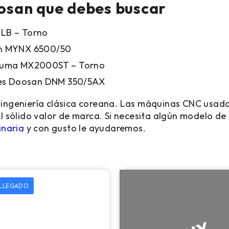
san que debes buscar
LB – Torno
an MYNX 6500/50
 Puma MX2000ST – Torno
ejes Doosan DNM 350/5AX
la ingeniería clásica coreana. Las máquinas CNC usa
 al sólido valor de marca. Si necesita algún modelo d
naria
y con gusto le ayudaremos.
 LLEGADO