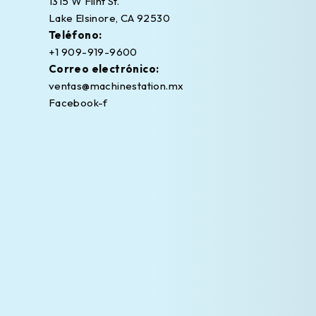
1315 W Flint St.
Lake Elsinore, CA 92530
Teléfono:
+1 909-919-9600
Correo electrónico:
ventas@machinestation.mx
Facebook-f