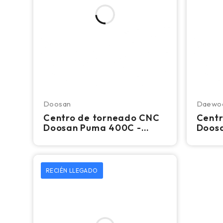
Doosan
Daewo
Centro de torneado CNC
Centr
Doosan Puma 400C -
Doosa
Torno de gran diámetro
DN So
de 7,5" con mandril de
eje Y
18,5"
RECIÉN LLEGADO