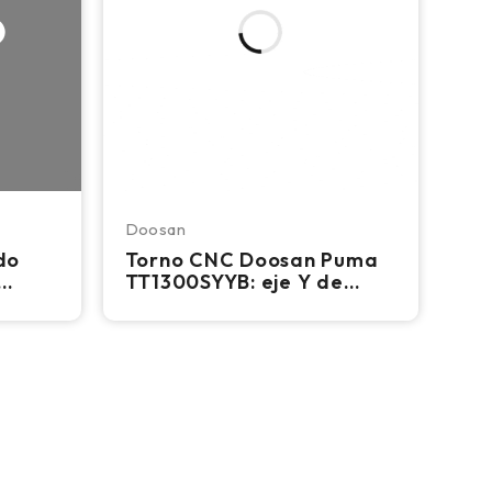
Doosan
do
Torno CNC Doosan Puma
TT1300SYYB: eje Y de
doble husillo y doble
torreta