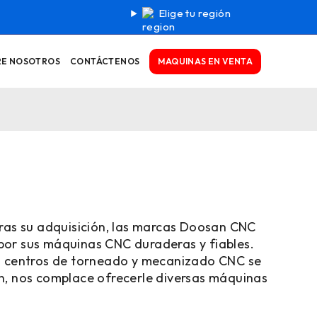
Elige tu región
MAQUINAS EN VENTA
RE NOSOTROS
CONTÁCTENOS
as su adquisición, las marcas Doosan CNC
por sus máquinas CNC duraderas y fiables.
us centros de torneado y mecanizado CNC se
ion, nos complace ofrecerle diversas máquinas