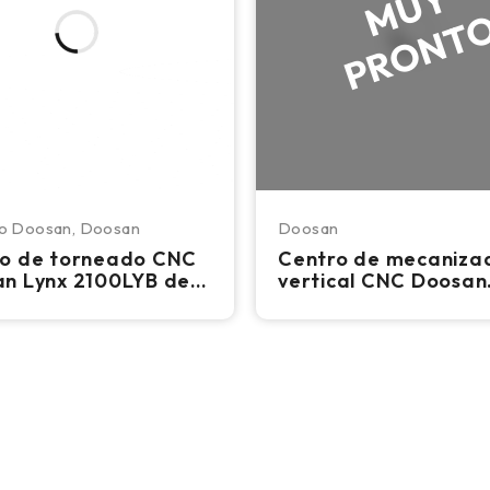
o Doosan
,
Doosan
Doosan
o de torneado CNC
Centro de mecaniza
n Lynx 2100LYB de
vertical CNC Doosan
lutions - Torno de
DNM650 - Fresadora
 2024