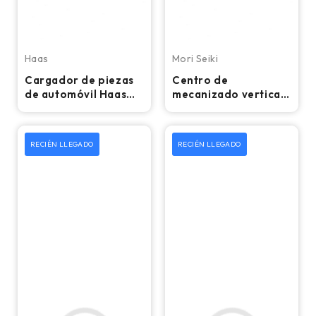
Haas
Mori Seiki
Cargador de piezas
Centro de
de automóvil Haas
mecanizado vertical
2020: compatible
CNC Mori Seiki
con tornos CNC Haas
DuraVertical 5100 -
Fresadora
RECIÉN LLEGADO
RECIÉN LLEGADO