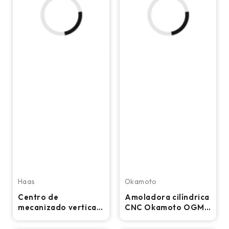
Haas
Okamoto
Centro de
Amoladora cilíndrica
mecanizado vertical
CNC Okamoto OGM
CNC Haas VF-5/50 –
12-20PB
Fresadora cónica de