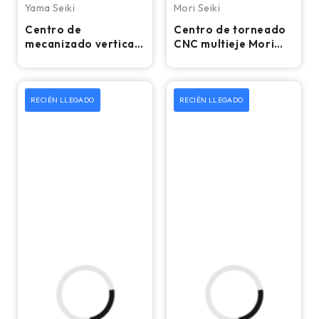
Yama Seiki
Mori Seiki
Centro de
Centro de torneado
mecanizado vertical
CNC multieje Mori
CNC Yama Seiki BM-
Seiki MT-3000/1500
850 - Fresadora de
– Torno
4.º eje
RECIÉN LLEGADO
RECIÉN LLEGADO