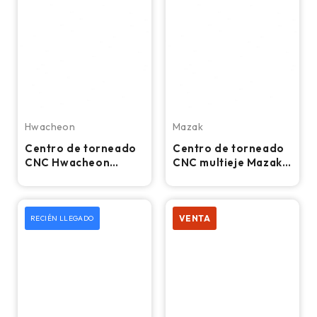
Hwacheon
Mazak
Centro de torneado
Centro de torneado
CNC Hwacheon
CNC multieje Mazak
Cutex 240, torno con
Integrex 300II-SY -
mandril de 8″
Torno
VENTA
RECIÉN LLEGADO