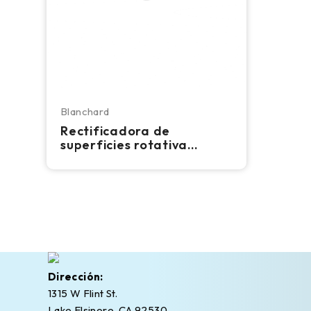
Blanchard
Rectificadora de
superficies rotativa
vertical Blanchard 48-96
Dirección:
1315 W Flint St.
Lake Elsinore, CA 92530