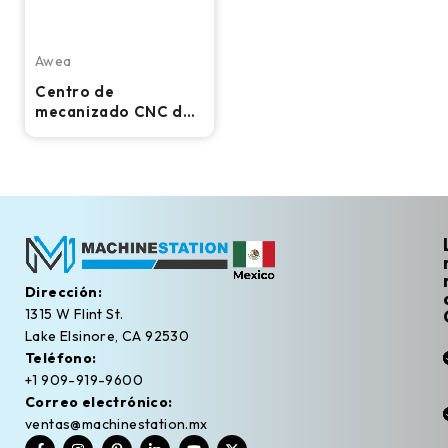
Awea
Centro de
mecanizado CNC de
puente de alta
velocidad Awea SP-
3016HSS - Fresadora
de 15.000 RPM
Dirección:
1315 W Flint St.
Lake Elsinore, CA 92530
Teléfono:
+1 909-919-9600
Correo electrónico:
ventas@machinestation.mx