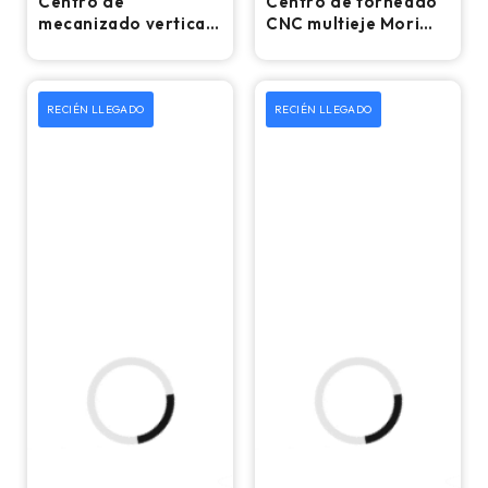
Centro de
Centro de torneado
mecanizado vertical
CNC multieje Mori
CNC Yama Seiki BM-
Seiki MT-3000/1500
850 - Fresadora de
– Torno
4.º eje
RECIÉN LLEGADO
RECIÉN LLEGADO