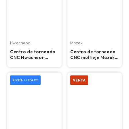
Hwacheon
Mazak
Centro de torneado
Centro de torneado
CNC Hwacheon
CNC multieje Mazak
Cutex 240, torno con
Integrex 300II-SY -
mandril de 8″
Torno
VENTA
RECIÉN LLEGADO