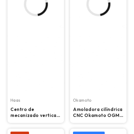
Haas
Okamoto
Centro de
Amoladora cilíndrica
mecanizado vertical
CNC Okamoto OGM
CNC Haas VF-5/50 –
12-20PB
Fresadora cónica de
50 mm