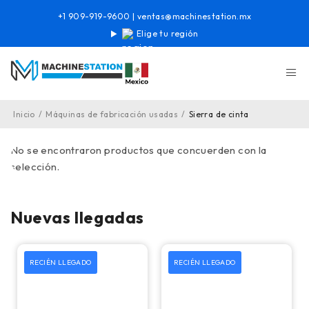
+1 909-919-9600
|
ventas@machinestation.mx
Elige tu región
Inicio
/
Máquinas de fabricación usadas
/
Sierra de cinta
No se encontraron productos que concuerden con la
selección.
Nuevas llegadas
RECIÉN LLEGADO
RECIÉN LLEGADO