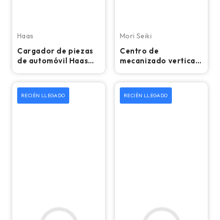
Haas
Mori Seiki
Cargador de piezas
Centro de
de automóvil Haas
mecanizado vertical
2020: compatible
CNC Mori Seiki
con tornos CNC Haas
DuraVertical 5100 -
Fresadora
RECIÉN LLEGADO
RECIÉN LLEGADO