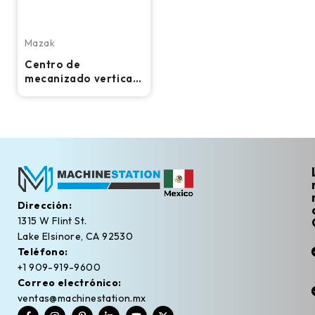
Mazak
Centro de
mecanizado vertical
CNC Mazak VCU
500C 3X - Fresadora
Dirección:
1315 W Flint St.
Lake Elsinore, CA 92530
Teléfono:
+1 909-919-9600
Correo electrónico:
ventas@machinestation.mx