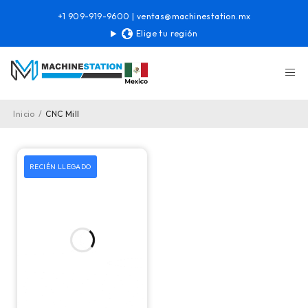
+1 909-919-9600
|
ventas@machinestation.mx
Elige tu región
Inicio
/
CNC Mill
RECIÉN LLEGADO